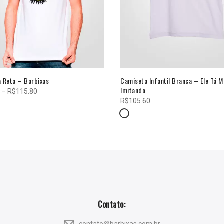
 Reta – Barbixas
Camiseta Infantil Branca – Ele Tá M
Imitando
Faixa
–
R$
115.80
R$
105.60
de
preço:
R$81.06
através
R$115.80
Contato: