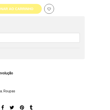
ONAR AO CARRINHO
evolução
da
,
Roupas