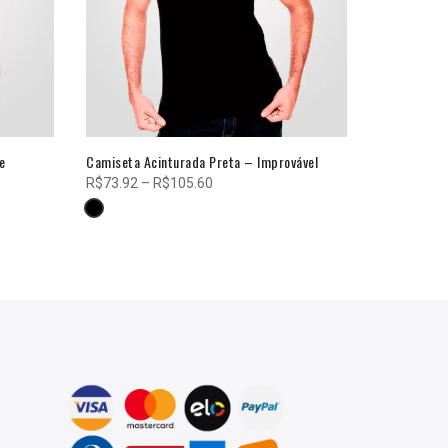
e
Camiseta Acinturada Preta – Improvável
Raglan Acin
– Eu finjo q
Faixa
R$
73.92
–
R$
105.60
R$
124.60
de
preço:
R$73.92
através
R$105.60