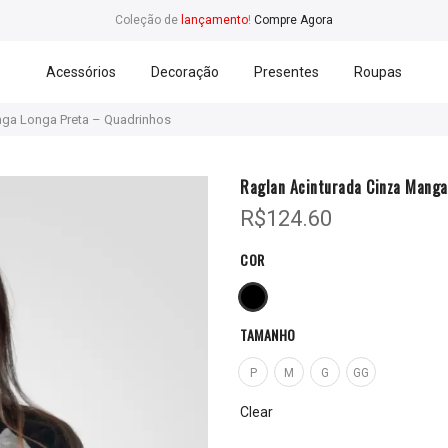
Coleção de
lançamento
!
Compre Agora
Acessórios
Decoração
Presentes
Roupas
nga Longa Preta – Quadrinhos
Raglan Acinturada Cinza Manga
R$
124.60
COR
TAMANHO
P
M
G
GG
Clear