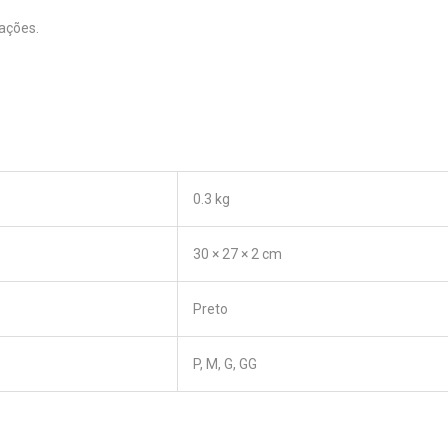
ações.
0.3 kg
30 × 27 × 2 cm
Preto
P, M, G, GG