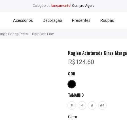
Coleção de
lançamento
!
Compre Agora
Acessórios
Decoração
Presentes
Roupas
anga Longa Preta – Barbixas Line
Raglan Acinturada Cinza Manga
R$
124.60
COR
TAMANHO
P
M
G
GG
Clear