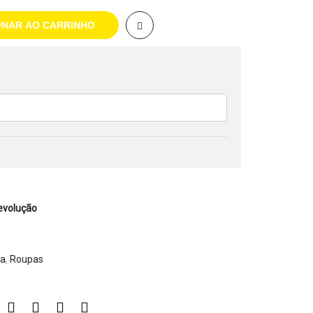
ONAR AO CARRINHO
evolução
da
,
Roupas