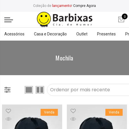
Coleção de
lançamento
!
Compre Agora
0
Acessórios
Casa e Decoração
Outlet
Presentes
P
Mochila
Venda
Venda