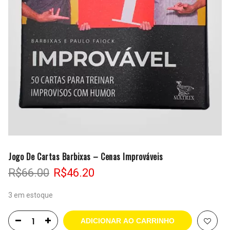
Jogo De Cartas Barbixas – Cenas Improváveis
O
O
R$
66.00
R$
46.20
preço
preço
original
atual
3 em estoque
era:
é:
R$66.00.
R$46.20.
ADICIONAR AO CARRINHO