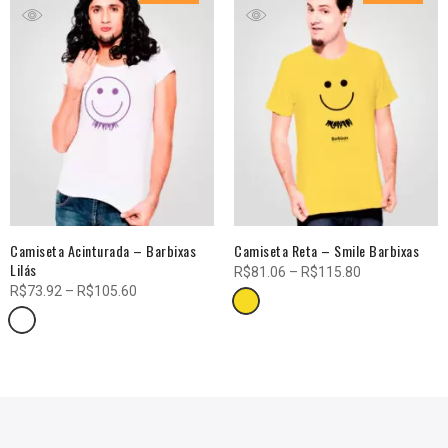
Camiseta Acinturada – Barbixas
Camiseta Reta – Smile Barbixas
Lilás
Faixa
R$
81.06
–
R$
115.80
Faixa
R$
73.92
–
R$
105.60
de
de
preço:
preço:
R$81.06
R$73.92
através
através
R$115.80
R$105.60