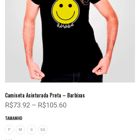
Camiseta Acinturada Preta – Barbixas
Faixa
R$
73.92
–
R$
105.60
de
TAMANHO
preço:
R$73.92
P
M
G
GG
através
R$105.60