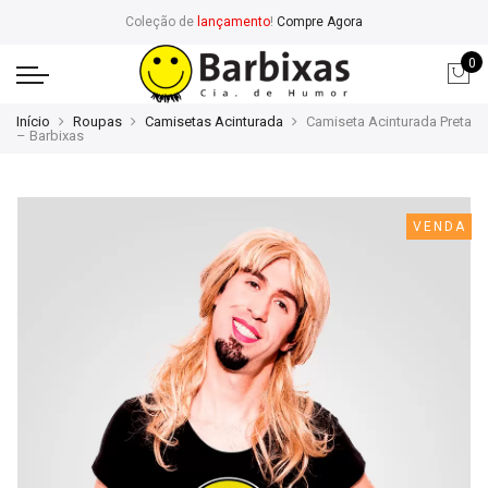
Coleção de
lançamento
!
Compre Agora
0
Início
Roupas
Camisetas Acinturada
Camiseta Acinturada Preta
– Barbixas
VENDA