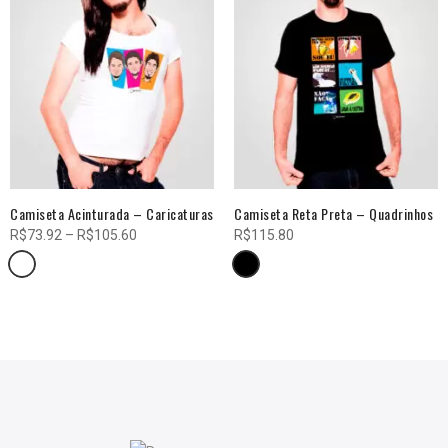
Camiseta Acinturada – Caricaturas
Camiseta Reta Preta – Quadrinhos
Faixa
R$
73.92
–
R$
105.60
R$
115.80
de
preço:
R$73.92
através
R$105.60