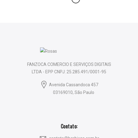
original
atual
era:
é:
R$79.00.
R$55.30.
FANZOCA COMERCIO E SERVIÇOS DIGITAIS
LTDA - EPP CNPJ: 25.285.491/0001-95
Avenida Cassandoca 457
03169010, São Paulo
Contato: