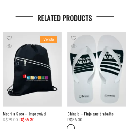
RELATED PRODUCTS
Venda
Mochila Saco – Improvável
Chinelo – Finjo que trabalho
O
O
R$
79.00
R$
55.30
R$
86.00
preço
preço