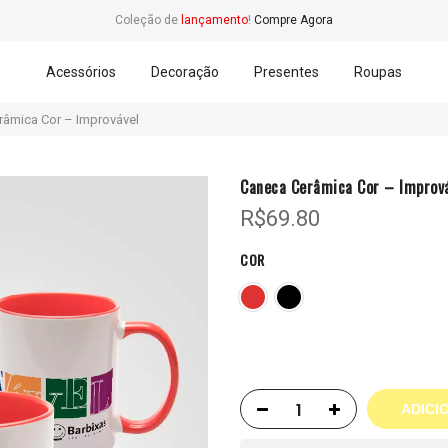
Coleção de
lançamento
!
Compre Agora
Acessórios
Decoração
Presentes
Roupas
râmica Cor – Improvável
Caneca Cerâmica Cor – Improv
R$
69.80
COR
ADICI