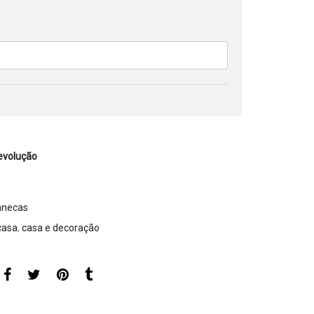
evolução
anecas
casa
,
casa e decoração