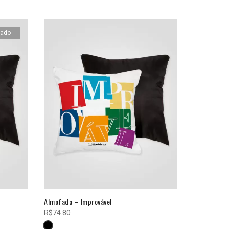
tado
Almofada – Improvável
Caneca de 
R$
74.80
R$
89.60