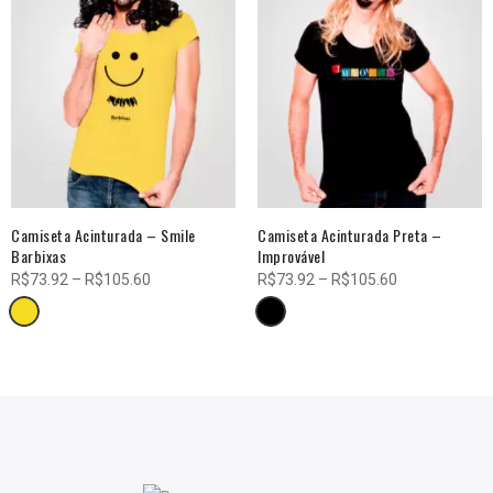
Camiseta Acinturada – Smile
Camiseta Acinturada Preta –
Barbixas
Improvável
Faixa
Faixa
R$
73.92
–
R$
105.60
R$
73.92
–
R$
105.60
de
de
preço:
preço:
R$73.92
R$73.92
através
através
R$105.60
R$105.60