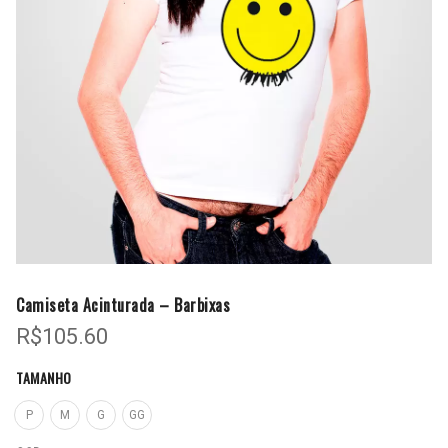
Camiseta Acinturada – Barbixas
R$
105.60
TAMANHO
P
M
G
GG